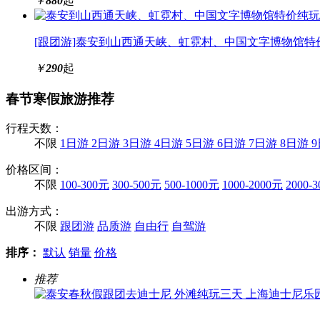
￥
880
起
[跟团游]泰安到山西通天峡、虹霓村、中国文字博物馆特
￥
290
起
春节寒假旅游推荐
行程天数：
不限
1日游
2日游
3日游
4日游
5日游
6日游
7日游
8日游
价格区间：
不限
100-300元
300-500元
500-1000元
1000-2000元
2000-
出游方式：
不限
跟团游
品质游
自由行
自驾游
排序：
默认
销量
价格
推荐