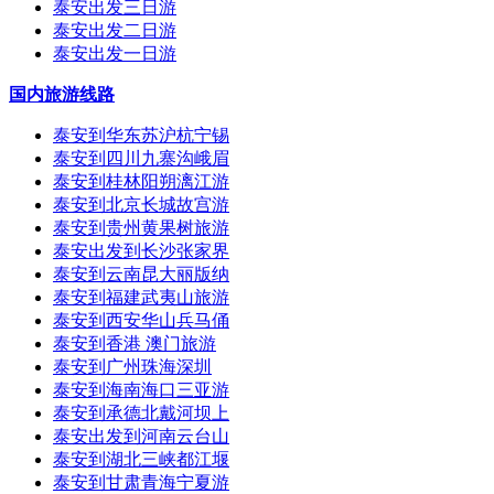
泰安出发三日游
泰安出发二日游
泰安出发一日游
国内旅游线路
泰安到华东苏沪杭宁锡
泰安到四川九寨沟峨眉
泰安到桂林阳朔漓江游
泰安到北京长城故宫游
泰安到贵州黄果树旅游
泰安出发到长沙张家界
泰安到云南昆大丽版纳
泰安到福建武夷山旅游
泰安到西安华山兵马俑
泰安到香港 澳门旅游
泰安到广州珠海深圳
泰安到海南海口三亚游
泰安到承德北戴河坝上
泰安出发到河南云台山
泰安到湖北三峡都江堰
泰安到甘肃青海宁夏游