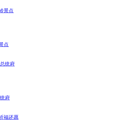
景点
总统府