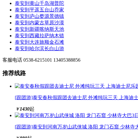
泰安到黄山千岛湖普陀
泰安到平遥五台山乔家
泰安到庐山婺源景德镇
泰安到内蒙古草原沙漠
泰安到新疆喀纳斯天池
泰安到西藏拉萨纳木错
泰安到大连旅顺金石滩
泰安到哈尔滨长白山游
客服电话
0538-6215101
13405388856
推荐线路
[跟团游]泰安春秋假跟团去迪士尼 外滩纯玩三天 上海迪
￥
1430
起
[跟团游]泰安到河南万岁山武侠城 洛阳 龙门石窟 少林寺