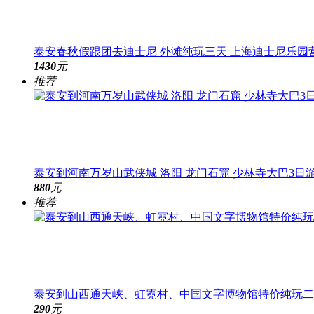
泰安春秋假跟团去迪士尼 外滩纯玩三天 上海迪士尼乐园
1430
元
推荐
泰安到河南万岁山武侠城 洛阳 龙门石窟 少林寺大巴3日
880
元
推荐
泰安到山西通天峡、虹霓村、中国文字博物馆特价纯玩二
290
元