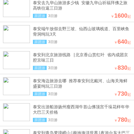
泰安去九华山旅游多少钱 安徽九华山祈福拜佛之旅
高铁往返三日游
1600
跟团游
3日游
￥
起
泰安端午放假去野三坡、仙西山玻璃栈道、百里峡鱼
骨洞纯玩3天
640
跟团游
3日游
￥
起
泰安到北京旅游线路 |北京香山赏红叶 省内成团京
腔京味三日
830
跟团游
3日游
￥
起
泰安海边旅游去哪 推荐泰安到北戴河、山海关海鲜
盛宴纯玩三日游
730
跟团游
3日游
￥
起
泰安出游船游扬州瘦西湖牛首山佛顶宫千垛花样年华
大巴三天价格
780
跟团游
3日游
￥
起
泰安到青岛梦境崂山|极地海洋世界|夜游台东大巴三