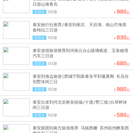
日游山海青岛
980
跟团游
3日游
￥
起
泰安旅行社推荐/泰安到南京、天目湖、南山竹海美
食纯玩三日游
830
跟团游
3日游
￥
起
泰安放假旅游推荐到河南云台山玻璃栈道、宝泉秘境
汽车三日游
680
跟团游
3日游
￥
起
泰安到海边旅游|肥城宁阳新泰东平到蓬莱阁 长岛住
别墅休闲三日
980
跟团游
3日游
￥
起
泰安出发到河北吴桥杂技城/十渡/野三坡/白草畔休
闲三日游
580
跟团游
3日游
￥
起
泰安跟团到南方旅游推荐 乌镇西栅 苏州杭州醉美西