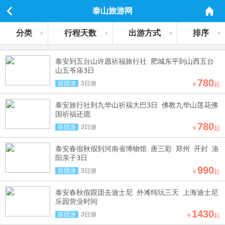
泰山旅游网
分类
行程天数
出游方式
排序
泰安到五台山许愿祈福旅行社 肥城东平到山西五台
山五爷庙3日
780
跟团游
3日游
￥
起
泰安旅行社到九华山祈福大巴3日 佛教九华山莲花佛
国祈福还愿
780
跟团游
3日游
￥
起
泰安春假秋假到河南省博物馆 唐三彩 郑州 开封 洛
阳亲子3日
990
跟团游
3日游
￥
起
泰安春秋假跟团去迪士尼 外滩纯玩三天 上海迪士尼
乐园营业时间
1430
跟团游
3日游
￥
起