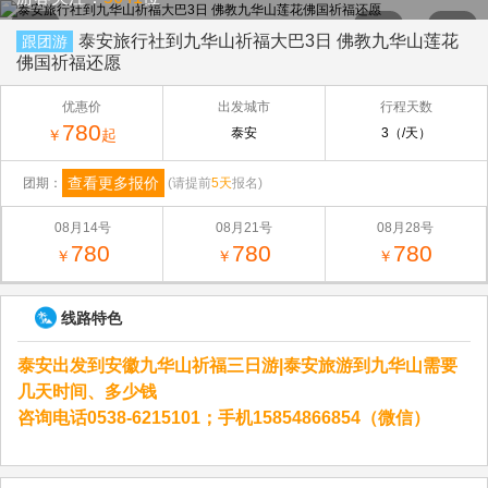
泰安旅行社到九华山祈福大巴3日 佛教九华山莲花
跟团游
佛国祈福还愿
优惠价
出发城市
行程天数
780
泰安
3（/天）
￥
起
查看更多报价
团期：
(请提前
5天
报名)
08月14号
08月21号
08月28号
780
780
780
￥
￥
￥
线路特色
泰安出发到安徽九华山祈福三日游|泰安旅游到九华山需要
几天时间、多少钱
咨询电话0538-6215101；手机15854866854（微信）