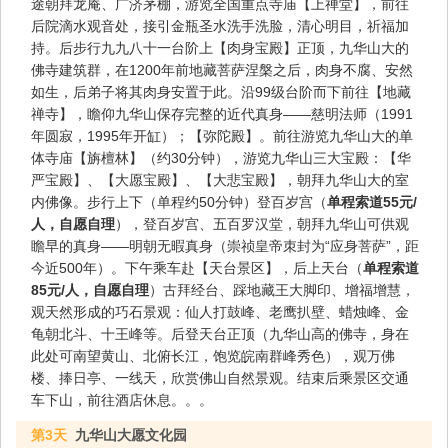
途朝拜龙庵、广济茅棚，游览全国重点寺庙【上禅堂】，前往
后院滴水观音处，接引金瓶圣水洗手洗脸，清心明目，祈福加
持。后步行九九八十一台阶上【肉身宝殿】正顶，九华山大的
佛寺建筑群，在1200年前地藏菩萨涅槃之后，肉身不腐、安然
如生，后弟子将其肉身安置于此。沿99级台阶而下前往【地藏
禅寺】，瞻仰九华山保存完整的近代真身——慈明法师（1991
年圆寂，1995年开缸）；【弥陀殿】。前往游览九华山大的单
体寺庙【旃檀林】（约30分钟），游览九华山三大宝殿：【华
严宝殿】、【大愿宝殿】、【大悲宝殿】，朝拜九华山大的室
内佛像。步行上下（单程约50分钟）登百岁宫（
单程索道55元/
人，自愿自理
），登百岁宫、五百罗汉堂，朝拜九华山可供观
瞻早的真身——明朝无暇真身（崇祯皇帝朿封为“应身菩萨”，距
今近500年）。下午乘车赴【天台景区】，后上天台（
单程索道
85元/人，自愿自理
）古拜经台、踩地藏王大脚印、增福增慧，
观天然形成的巧石景观：仙人打鼓峰、老鹰扒壁、蜡烛峰、金
龟朝北斗、十王峰等。后登天台正顶（九华山高的佛寺，身在
此处可南望黄山、北俯长江，饱览皖南群峰秀色），观万佛
楼、捧日亭、一线天，欣赏佛山自然景观。结束后乘景区交通
车下山，前往酒店休息。。。
第3天
九华山大愿文化园