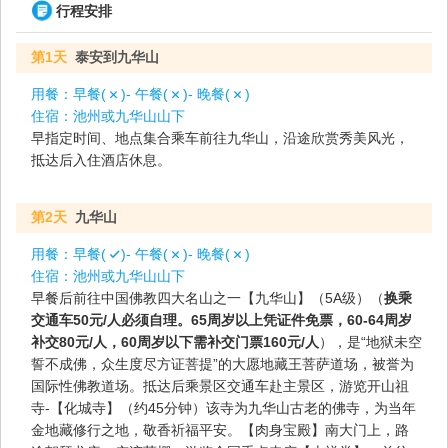
行程安排
第1天
泰安到九华山
用餐：
早餐(
)- 午餐(
)- 晚餐(
)
住宿：
池州或九华山山下
早指定时间、地点集合乘车前往九华山，沿途欣赏秀美风光，
抵达后入住酒店休息。
第2天
九华山
用餐：
早餐(
)- 午餐(
)- 晚餐(
)
住宿：
池州或九华山山下
早餐后前往中国佛教四大名山之一【九华山】（5A级）（
换乘
交通车50元/人必须自理。65周岁以上凭证件免票，60-64周岁
补交80元/人，60周岁以下需补交门票160元/人
），是“地狱未空
誓不成佛，众生度尽方证菩提”的大愿地藏王菩萨道场，被誉为
国际性佛教道场。抵达后乘景区交通车赴主景区，游览开山祖
寺-【化城寺】（约45分钟）该寺为九华山古老的佛寺，为当年
金地藏修行之地，敬香祈福平安。【肉身宝殿】南大门上，路