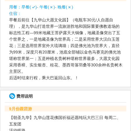
用餐：
早餐(
)- 午餐(
)- 晚餐(
)
住宿：
早餐后前往【九华山大愿文化园】（电瓶车30元/人自愿自
理），是九华山打造世界一流旅游胜地和国际重要佛教道场的
标志性工程—99米地藏王菩萨露天大铜像，地藏圣像突出了五
个世界之，一是地藏圣像为世界高；二是采用世界大汉白玉莲
花；三是选用世界室外大琉璃墙；四是佛光池为世界大，直径
为99米，深度只有20厘米，池底全部铺以金色马赛克的佛光池
堪称世界第一；五是种植名贵树种堪称世界最多，大愿文化园
采用香樟、实生银杏、桂花、墨西哥落羽桑等300余种名贵树木
主景区。
后适时结束行程，乘大巴返回山东。！
费用说明
9月份跟团游
【朝圣九华】九华山莲花佛国祈福还愿纯玩大巴三日 每周二、
五发团
活动线路