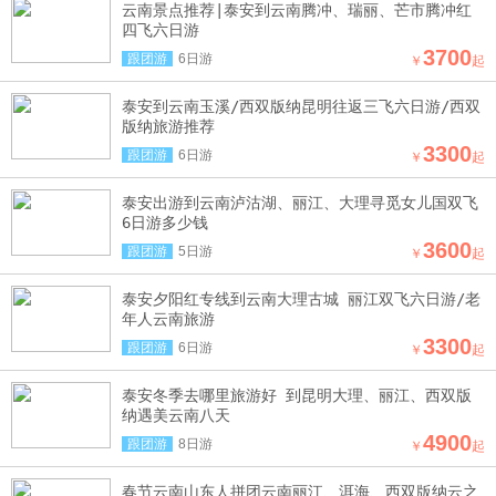
云南景点推荐|泰安到云南腾冲、瑞丽、芒市腾冲红
四飞六日游
3700
跟团游
6日游
￥
起
泰安到云南玉溪/西双版纳昆明往返三飞六日游/西双
版纳旅游推荐
3300
跟团游
6日游
￥
起
泰安出游到云南泸沽湖、丽江、大理寻觅女儿国双飞
6日游多少钱
3600
跟团游
5日游
￥
起
泰安夕阳红专线到云南大理古城 丽江双飞六日游/老
年人云南旅游
3300
跟团游
6日游
￥
起
泰安冬季去哪里旅游好 到昆明大理、丽江、西双版
纳遇美云南八天
4900
跟团游
8日游
￥
起
春节云南山东人拼团云南丽江、洱海、西双版纳云之