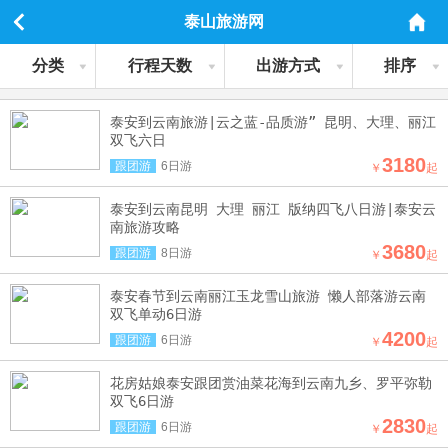
泰山旅游网
分类
行程天数
出游方式
排序
泰安到云南旅游|云之蓝-品质游” 昆明、大理、丽江
双飞六日
3180
跟团游
6日游
￥
起
泰安到云南昆明 大理 丽江 版纳四飞八日游|泰安云
南旅游攻略
3680
跟团游
8日游
￥
起
泰安春节到云南丽江玉龙雪山旅游 懒人部落游云南
双飞单动6日游
4200
跟团游
6日游
￥
起
花房姑娘泰安跟团赏油菜花海到云南九乡、罗平弥勒
双飞6日游
2830
跟团游
6日游
￥
起