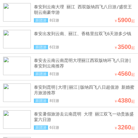
泰安到云南大理 丽江 西双版纳四飞八日游/盛世王
朝云南豪华游
5900
跟团游
8日游
￥
起
泰安出发到云南、丽江、香格里拉双飞6天游多少钱
3500
跟团游
6日游
￥
起
泰安去云南云南昆明大理丽江西双版纳环飞八日游|
泰安到云南推荐
4560
跟团游
8日游
￥
起
泰安到昆明|大理|丽江|版纳四飞八日超值游 新婚蜜
月旅游推荐
4380
跟团游
8日游
￥
起
泰安暑假旅游去云南昆明 大理 丽江双飞一动贵族盛
宴六日游
3260
跟团游
6日游
￥
起