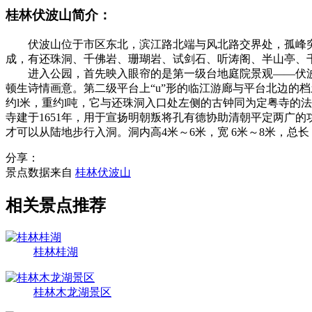
桂林伏波山简介：
伏波山位于市区东北，滨江路北端与风北路交界处，孤峰突
成，有还珠洞、千佛岩、珊瑚岩、试剑石、听涛阁、半山亭、
进入公园，首先映入眼帘的是第一级台地庭院景观——伏波胜
顿生诗情画意。第二级平台上“u”形的临江游廊与平台北边的
约l米，重约l吨，它与还珠洞入口处左侧的古钟同为定粤寺的法器
寺建于1651年，用于宣扬明朝叛将孔有德协助清朝平定两
才可以从陆地步行入洞。洞内高4米～6米，宽 6米～8米，总长 1
分享：
景点数据来自
桂林伏波山
相关景点推荐
桂林桂湖
桂林木龙湖景区