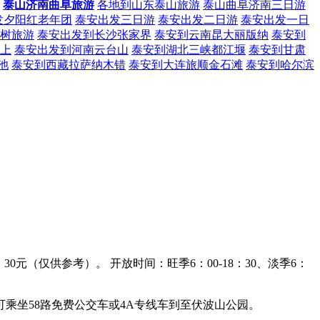
泰山济南曲阜旅游
各地到山东泰山旅游
泰山曲阜济南三日游
发夕阳红老年团
泰安出发三日游
泰安出发二日游
泰安出发一日
树旅游
泰安出发到长沙张家界
泰安到云南昆大丽版纳
泰安到
上
泰安出发到河南云台山
泰安到湖北三峡都江堰
泰安到甘肃
池
泰安到西藏拉萨纳木错
泰安到大连旅顺金石滩
泰安到哈尔滨
30元（仅供参考）。 开放时间：旺季6：00-18：30、淡季6：
可乘坐58路免费公交车或4A专线车到至伏波山公园。