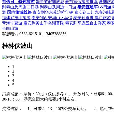
节假日、特色旅游
端午节假期旅游
春节寒假旅游推荐
暑期旅
到泰山及周边二日游
到泰山及周边一日游
泰安直通车1-5日游
游
国内旅游线路
泰安到华东苏沪杭宁锡
泰安到四川九寨沟峨
福建武夷山旅游
泰安到西安华山兵马俑
泰安到香港 澳门旅游
青海宁夏游
泰安到黄山千岛湖普陀
泰安到平遥五台山乔家
泰
长白山游
客服电话
0538-6215101
13405388856
桂林伏波山
1
2
3
4
5
门票信息：
票价：30元（仅供参考）。 开放时间：旺季6：00-1
30-18：00。游完全园大约需要2小时左右。
交通信息：
1、可乘2、13、15路公交车到达。 2、也可乘