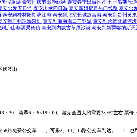
游暑假旅游
泰安国庆节出游线路
泰安春季出游推荐
五一假期旅游
泰安出发五日游
泰安出发四日游
泰安新婚蜜月热门线路
泰安出
眉
泰安到桂林阳朔漓江游
泰安到北京长城故宫游
泰安到贵州黄果
泰安到广州珠海深圳
泰安到海南海口三亚游
泰安到承德北戴河坝
安到庐山婺源景德镇
泰安到内蒙古草原沙漠
泰安到新疆喀纳斯天
8：30、淡季6：30-18：00。游完全园大约需要2小时左右
票价：
坐58路免费公交车
1、可乘2、13、15路公交车到达。 2、也