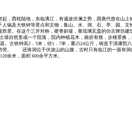
起，西枕陆地，东临漓江，有遏波伏澜之势，因唐代曾在山上修
千人锅及大铁钟等景点和文物，集山、水、洞、石、亭、园、文
景。在这个三开对称，硬脊斜坡，黄琉璃瓦盖的仿古牌坊建筑
档土墙自然形成一个院落，院内种植花木，曲折有致，步移景换，
。古铁钟高2．5米，径1．7米，重2524公斤，铸造于清康熙
广的功劳。 还珠洞位于伏波山的山腹，古时只有临江的一面有洞
20余米，面积 600余平方米。