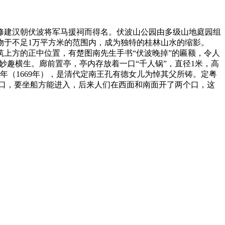
建汉朝伏波将军马援祠而得名。伏波山公园由多级山地庭园组
物于不足1万平方米的范围内，成为独特的桂林山水的缩影。
上方的正中位置，有楚图南先生手书“伏波晚掉”的匾额，令人
妙趣横生。廊前置亭，亭内存放着一口“千人锅”，直径1米，高
八年（1669年），是清代定南王孔有德女儿为悼其父所铸。定粤
口，要坐船方能进入，后来人们在西面和南面开了两个口，这