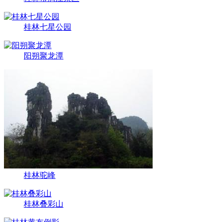
桂林七星公园
阳朔聚龙潭
桂林驼峰
桂林叠彩山