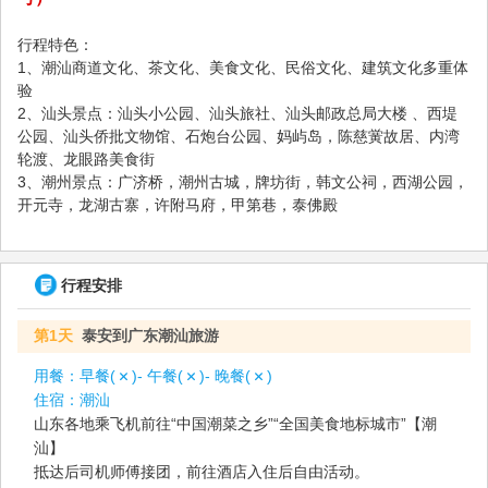
行程特色：
1、潮汕商道文化、茶文化、美食文化、民俗文化、建筑文化多重体
验
2、汕头景点：汕头小公园、汕头旅社、汕头邮政总局大楼 、西堤
公园、汕头侨批文物馆、石炮台公园、妈屿岛，陈慈黉故居、内湾
轮渡、龙眼路美食街
3、潮州景点：广济桥，潮州古城，牌坊街，韩文公祠，西湖公园，
开元寺，龙湖古寨，许附马府，甲第巷，泰佛殿
行程安排
第1天
泰安到广东潮汕旅游
用餐：
早餐(
)- 午餐(
)- 晚餐(
)
住宿：
潮汕
山东各地乘飞机前往“中国潮菜之乡”“全国美食地标城市”【潮
汕】
抵达后司机师傅接团，前往酒店入住后自由活动。