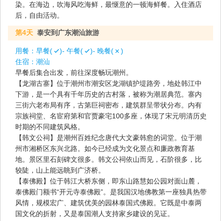
染。在海边，吹海风吃海鲜，最惬意的一顿海鲜餐。入住酒店
后，自由活动。
第4天
泰安到广东潮汕旅游
用餐：
早餐(
)- 午餐(
)- 晚餐(
)
住宿：
潮汕
早餐后集合出发，前往深度畅玩潮州。
【龙湖古寨】位于潮州市潮安区龙湖镇护堤路旁，地处韩江中
下游，是一个具有千年历史的古村落，被称为潮居典范。寨内
三街六老布局有序，古第巨祠密布，建筑群呈带状分布。内有
宗族祠堂、名宦府第和官贾豪宅100多座，体现了宋元明清历史
时期的不同建筑风格。
【韩文公祠】是潮州百姓纪念唐代大文豪韩愈的词堂。位于潮
州市湘桥区东兴北路。如今已经成为文化景点和廉政教育基
地。景区里石刻碑文很多。韩文公祠依山而见，石阶很多，比
较陡，山上能远眺到广济桥。
【泰佛殿】位于韩江大桥东侧，即东山路慧如公园对面山麓，
泰佛殿门额书“开元寺泰佛殿”。是我国汉地佛教第一座独具热带
风情，规模宏广、建筑优美的园林泰国式佛殿。它既是中泰两
国文化的折射，又是泰国潮人支持家乡建设的见证。