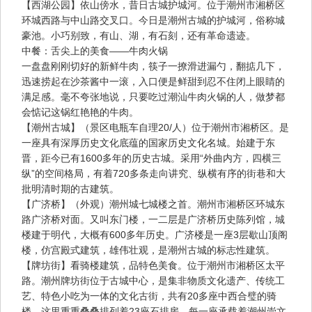
【西湖公园】依山傍水，昔日古城护城河。位于潮州市湘桥区
环城西路与中山路交叉口。今日是潮州古城的护城河，俗称城
豪池。小巧别致，有山、湖，有石刻，还有革命遗迹。
中餐：舌尖上的美食——牛肉火锅
一盘盘刚刚切好的新鲜牛肉，筷子一撩滑进漏勺，翻掂几下，
迅速捞起在沙茶酱中一滚，入口便是鲜甜到忍不住闭上眼睛的
满足感。毫不夸张地说，只要吃过潮汕牛肉火锅的人，做梦都
会惦记这锅红艳艳的牛肉。
【潮州古城】（景区电瓶车自理20/人）位于潮州市湘桥区。是
一座具有深厚历史文化底蕴的国家历史文化名城。始建于东
晋，距今已有1600多年的历史古城。采用“外曲内方，四横三
纵”的空间格局，有着720多条走向讲究、纵横有序的街巷和大
批明清时期的古建筑。
【广济桥】（外观）潮州城七城楼之首。潮州市湘桥区环城东
路广济桥对面。又叫东门楼，一二层是广济桥历史陈列馆，城
楼建于明代，大概有600多年历史。广济楼是一座3层歇山顶阁
楼，仿宫殿式建筑，雄伟壮观，是潮州古城的标志性建筑。
【牌坊街】看骑楼建筑，品特色美食。位于潮州市湘桥区太平
路。潮州牌坊街位于古城中心，是集非物质文化遗产、传统工
艺、特色小吃为一体的文化古街，共有20多座中西合璧的骑
楼。这里重重叠叠排列着23座石排房，每一座承载着潮州崇文