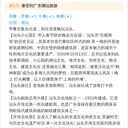
第2天
泰安到广东潮汕旅游
用餐：
早餐(
)- 午餐(
)- 晚餐(
)
住宿：
潮汕
早餐后集合出发，前往深度畅玩汕头。
【汕头小公园】‘华人春节联欢晚会分会场’，汕头市“百载商
埠”的历史见证，其基本仿造巴黎街区样式的独 具一格的环形放
射状路网结构、中西合璧的骑楼建筑群，是富有魅力的城市个
性和地方文化的重要遗产。2020年10月13日，总书记也来到此
地考察调研，小公园的潮汕文化、海洋文化、华侨文化、商业
文化、建筑文化在 这里融合汇聚、相得益彰，修复活化这片“精
神家园”成为众多潮人共同的梦想，百载商埠重现迷人风采！晚
上 灯火阑珊，让人仿佛置身于“上海的外滩”。
【汕头旅社】老地标变身新网红，汕头旅社成了游客打卡胜
地。
【汕头邮政总局大楼】汕头文化地标之一，1922年建成。它是
汕头开埠后第一所自建邮局，也是广东省保存最完整的两座采
用欧陆式建筑风格的邮政建筑实体之一。
【开埠文化馆】去深入了解汕头的非遗文化和侨文化 穿越时空,
与历史文化遗产对话 来一次文化洗礼! 汕头开埠文化陈列馆浓缩