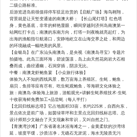
二级公路标准。
后游览进岛前很值得停车驻足欣赏的【启航广场】海鸟翱翔，
背景就是让天堑变通途的南澳大桥； 【长山尾灯塔】红色塔
身，黄色基底，非常的鲜艳显眼，瞬间穿越到济州岛南澳第一
站网红打卡点；南澳的东南方向，灯塔一到夜晚就亮起灯，为
出海的渔船指引航港口，安静地屹立在山海交界之处，和周边
的环境融成一幅绝美的风景。
【金银岛】在广东汕头南澳岛，是央视《南澳岛寻宝》专题片
拍摄地。此岛三面环海，碧波荡漾，岛上由天然花岗岩大石相
叠而成，曲径通幽，石洞穿插，阴凉无比。
中餐：南澳龙虾鲍鱼宴 【小众旅行体验】
体验为人不知的西线风景，数万亩海上养殖区。生蚝，鲍鱼，
扇贝，鱼排等应有尽有。吃生蚝观鲍鱼，等海耕文化体验之
旅：南澳岛·体验海上旅游，游船观光+讲解生蚝养殖技术·生蚝
十收获海鲜免费加工+品尝蚝（每人半打）
【北回归线标志塔】它占地面积33亩，长约225米，自西向东，
景点依次是前广场，如茵绿草坪和主景点北回归线标志塔。总
设计师郑少文融合了天文现象和常识，又叫自然之门。
【青澳湾沙滩】广东省著名沐浴海滩之一，金黄柔软的沙湾绵
延，坡度平缓，沙质洁净，无礁石无淤泥，海水无陵质无污