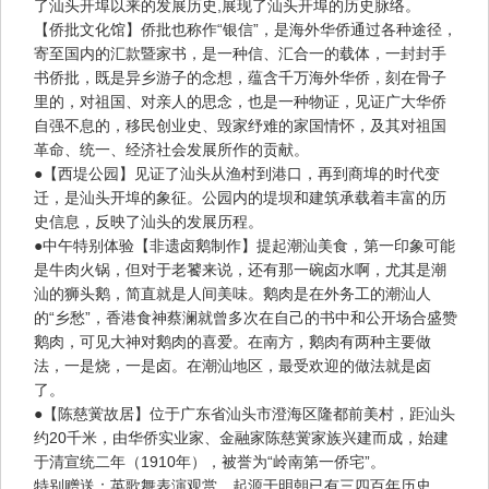
了汕头开埠以来的发展历史,展现了汕头开埠的历史脉络。
【侨批文化馆】侨批也称作“银信”，是海外华侨通过各种途径，
寄至国内的汇款暨家书，是一种信、汇合一的载体，一封封手
书侨批，既是异乡游子的念想，蕴含千万海外华侨，刻在骨子
里的，对祖国、对亲人的思念，也是一种物证，见证广大华侨
自强不息的，移民创业史、毁家纾难的家国情怀，及其对祖国
革命、统一、经济社会发展所作的贡献。
●【西堤公园】见证了汕头从渔村到港口，再到商埠的时代变
迁，是汕头开埠的象征。公园内的堤坝和建筑承载着丰富的历
史信息，反映了汕头的发展历程。
●中午特别体验【非遗卤鹅制作】提起潮汕美食，第一印象可能
是牛肉火锅，但对于老饕来说，还有那一碗卤水啊，尤其是潮
汕的狮头鹅，简直就是人间美味。鹅肉是在外务工的潮汕人
的“乡愁”，香港食神蔡澜就曾多次在自己的书中和公开场合盛赞
鹅肉，可见大神对鹅肉的喜爱。在南方，鹅肉有两种主要做
法，一是烧，一是卤。在潮汕地区，最受欢迎的做法就是卤
了。
●【陈慈黉故居】位于广东省汕头市澄海区隆都前美村，距汕头
约20千米，由华侨实业家、金融家陈慈黉家族兴建而成，始建
于清宣统二年（1910年），被誉为“岭南第一侨宅”。
特别赠送：英歌舞表演观赏，起源于明朝已有三四百年历史。