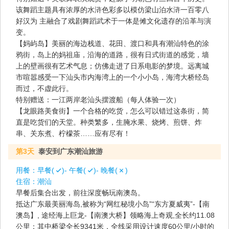
该舞蹈主题具有浓厚的水浒色彩多以模仿梁山泊水浒一百零八
好汉为 主融合了戏剧舞蹈武术于一体是傩文化遗存的沿革与演
变。
【妈屿岛】美丽的海边栈道、花田、渡口和具有潮汕特色的涂
鸦街，岛上的妈祖庙，沿海的道路，很有日式街道的感觉，墙
上的壁画很有艺术气息；仿佛走进了日系电影的梦境。远离城
市喧嚣感受一下汕头市内海湾上的一个小小岛，海湾大桥经岛
而过，不虚此行。
特别赠送：一江两岸老汕头摆渡船（每人体验一次）
【龙眼路美食街】一个合格的吃货，怎么可以错过这条街，简
直是吃货们的天堂。种类繁多，生腌水果、烧烤、煎饼、炸
串、关东煮、柠檬茶……应有尽有！
第3天
泰安到广东潮汕旅游
用餐：
早餐(
)- 午餐(
)- 晚餐(
)
住宿：
潮汕
早餐后集合出发，前往深度畅玩南澳岛。
抵达广东最美丽海岛,被称为“网红秘境小岛”“东方夏威夷”-【南
澳岛】, 途经海上巨龙-【南澳大桥】领略海上奇观,全长约11.08
公里；其中桥梁全长9341米，全线采用设计速度60公里/小时的