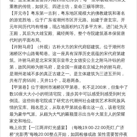
重教的传统，如状元、四进士坊，皇命三赐等牌坊。
【开元寺】粤东第一古刹，粤东地区规模大的佛教建筑和著名
的游览胜地，位于广东省潮州市区开元路。始建于唐玄宗。开
元年间历代均有维修，现占地面积约1万多平方米。进门处为天
王殿，其后为大雄宝殿、藏经阁等。整个寺院建筑基本保留唐
代时的平面布局。
【许附马府】（外观）古朴大方的宋代府邸建筑。位于潮州市
湘桥区中山路葡萄巷。这一座具有深厚历史底蕴的宋代府第建
筑。许驸马府是北宋宋英宗皇帝之女德安公主之附马许钰的府
第，故民间称为驸马府，是全国一座建在京城之外的驸马府。
是潮州老城不多的真正古建之一。是主体建筑为三进五开间，
共有厅房55间，天井11个，花巷两条。
【甲第巷】位于潮州市湘桥区甲第巷。长不足200米，但集中了
数10座大大小小的明清宅院，漫步其中可以感受到感受到时光
倒流。这些街巷宅院成了研究古代潮州社会建筑艺术和民族风
情的宝库。顾名思义，从取名甲第就会看出这一点，该巷宅院
最为豪华气派。从颇为大气的匾额显示出当年大屋主人的荣耀
家史和地位。
晚上欣赏【一江两岸灯光盛宴】（每晚19:00-22:00亮灯,广济
桥“光影秀”每晚20:00整点开始，如因检修或政 策性需要暂停夜