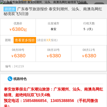
广东春节旅游报价 泰安到潮州、汕头、南澳岛网红
跟团游
秘境双飞5日游
优惠价
出发城市
行程天数
6380
泰安
5（/天）
￥
起
查看更多报价
团期：
(请提前
3天
报名)
08月09号
08月10号
08月11号
6380
6380
6380
￥
￥
￥
编号：
241219
线路特色
泰安放寒假去广东潮汕旅游：广东潮州、汕头、南澳岛网红
秘境、超绝纯玩双飞5天4晚
预定电话：15854866854、13405388856 （手机同微信
号）