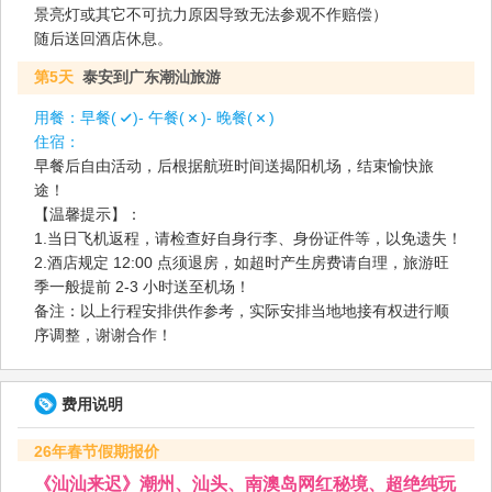
景亮灯或其它不可抗力原因导致无法参观不作赔偿）
随后送回酒店休息。
第5天
泰安到广东潮汕旅游
用餐：
早餐(
)- 午餐(
)- 晚餐(
)
住宿：
早餐后自由活动，后根据航班时间送揭阳机场，结束愉快旅
途！
【温馨提示】：
1.当日飞机返程，请检查好自身行李、身份证件等，以免遗失！
2.酒店规定 12:00 点须退房，如超时产生房费请自理，旅游旺
季一般提前 2-3 小时送至机场！
备注：以上行程安排供作参考，实际安排当地地接有权进行顺
序调整，谢谢合作！
费用说明
26年春节假期报价
《汕汕来迟》潮州、汕头、南澳岛网红秘境、超绝纯玩