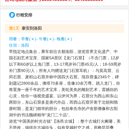
行程安排
第1天
泰安到洛阳
用餐：
早餐(
)- 午餐(
)- 晚餐(
)
住宿：
洛阳
早指定地点集合，乘车前往古都洛阳，游览世界文化遗产、中
国石刻艺术宝库、国家5A景区【龙门石窟】（不含门票，12岁
以下和60岁以上免门票，13-17周岁补门票45元/人；18-59周岁
补门票90元/人；所有人均赠送龙门石窟耳机）：与莫高窟、云
冈石窟、麦积山石窟并称中国四大石窟。现存窟龛2345个，碑
刻题记2800余品，佛塔70多座，造像10余万尊。踏入龙门，你
将置身一座千年的艺术宝库，美轮美奂的雕刻艺术，震撼你的
心灵，给你一场视觉盛宴。以伊河为界，石窟分为西山和东山
两部分，东山石窟多是唐代作品，而西山石窟开凿于北朝和隋
唐时期，是龙门精华的部分，包括奉先寺的卢舍那佛像和古阳
洞中的书法魏碑精华“龙门二十品”。
游览“中国美的时光古镇”【洛邑古城】：整个古城灯火阑珊，美
不胜收，徜徉在古城街头，似有穿越时空之感，房檐层层叠