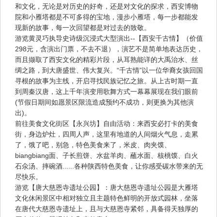
和文化，无论是对历史的好奇，还是对文化的探求，西安博物
院和小雁塔都是不可多得的宝地，漫步小雁塔，每一步都能发
现新的故事，每一次回望都是对过去的致敬。
游览黄灵巧执导史诗级沉浸式大型演出--【西安千古情】（价值
298元，含演出门票，不去不退），演艺不是简单地表达历史，
而且撷取了西安文化的精彩片段，从耳熟能详的大禹治水、丝
绸之路，到大唐盛世、伟大复兴。“千古情”以一位华裔女孩回国
寻根的故事为主线，开启寻找民族记忆之旅。从上古时期一直
到周秦汉唐，这上千年演变用歌舞方式一幕幕展现在我们眼前
(节假日期间如愿景区限流造成预约不成功，则更换为其他演
出)。
前往美食文化街区【永兴坊】自由活动：来西安必打卡的美食
街，身边炉灶，四周人声，这里有地道的人间烟火气息，走累
了，饿了吧，别急，特色美食来了，米皮、肉夹馍、
biangbiang面、子长煎饼、水盆羊肉、蘸水面、核桃馍、白火
石氽汤、摔碗酒......各种陕西特色美食，让你感受碳水带来的无
尽快乐。
游览【唐大慈恩寺遗址公园】：唐大慈恩寺遗址公园是大雁塔
文化休闲景区中相对独立且主题特色鲜明的开放式园林，坐落
在唐代大慈恩寺遗址上，且与大慈恩寺紧邻，具备得天独厚的