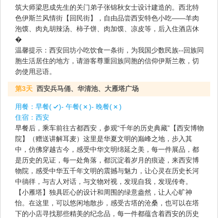
筑大师梁思成先生的关门弟子张锦秋女士设计建造的。西北特
色伊斯兰风情街【回民街】，自由品尝西安特色小吃——羊肉
泡馍、肉丸胡辣汤、柿子饼、肉加馍、凉皮等，后入住酒店休
�
温馨提示：西安回坊小吃饮食一条街，为我国少数民族--回族同
胞生活居住的地方，请游客尊重回族同胞的信仰伊斯兰教，切
勿使用忌语。
第3天
西安兵马俑、华清池、大雁塔广场
用餐：
早餐(
)- 午餐(
)- 晚餐(
)
住宿：
西安
早餐后，乘车前往古都西安，参观“千年的历史典藏”【西安博物
院】（赠送讲解耳麦）这里是华夏文明的巅峰之地，步入其
中，仿佛穿越古今，感受中华文明绵延之美，每一件展品，都
是历史的见证，每一处角落，都沉淀着岁月的痕迹，来西安博
物院，感受中华五千年文明的震撼与魅力，让心灵在历史长河
中徜徉，与古人对话，与文物对视，发现自我，发现传奇。
【小雁塔】独具匠心的设计和周围的绿意盎然，让人心旷神
怡。在这里，可以悠闲地散步，感受古塔的沧桑，也可以在塔
下的小店寻找那些精美的纪念品，每一件都蕴含着西安的历史