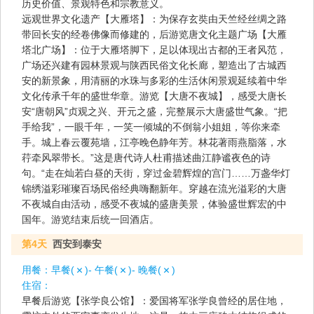
历史价值、景观特色和宗教意义。
远观世界文化遗产【大雁塔】：为保存玄奘由天竺经丝绸之路
带回长安的经卷佛像而修建的，后游览唐文化主题广场【大雁
塔北广场】：位于大雁塔脚下，足以体现出古都的王者风范，
广场还兴建有园林景观与陕西民俗文化长廊，塑造出了古城西
安的新景象，用清丽的水珠与多彩的生活休闲景观延续着中华
文化传承千年的盛世华章。游览【大唐不夜城】，感受大唐长
安“唐朝风”贞观之兴、开元之盛，完整展示大唐盛世气象。“把
手给我”，一眼千年，一笑一倾城的不倒翁小姐姐，等你来牵
手。城上春云覆苑墙，江亭晚色静年芳。林花著雨燕脂落，水
荇牵风翠带长。”这是唐代诗人杜甫描述曲江静谧夜色的诗
句。“走在灿若白昼的天街，穿过金碧辉煌的宫门……万盏华灯
锦绣溢彩璀璨百场民俗经典嗨翻新年。穿越在流光溢彩的大唐
不夜城自由活动，感受不夜城的盛唐美景，体验盛世辉宏的中
国年。游览结束后统一回酒店。
第4天
西安到泰安
用餐：
早餐(
)- 午餐(
)- 晚餐(
)
住宿：
早餐后游览【张学良公馆】：爱国将军张学良曾经的居住地，