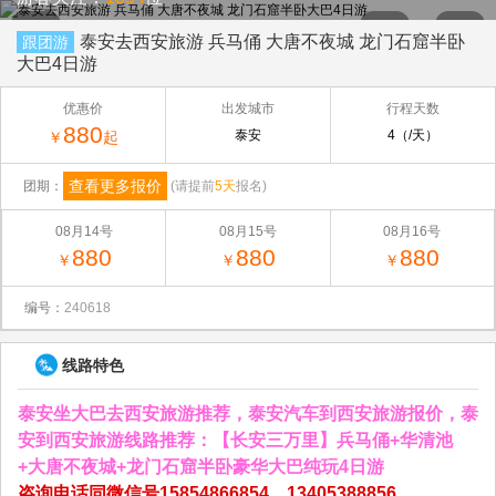
泰安去西安旅游 兵马俑 大唐不夜城 龙门石窟半卧
跟团游
大巴4日游
优惠价
出发城市
行程天数
880
泰安
4（/天）
￥
起
查看更多报价
团期：
(请提前
5天
报名)
08月14号
08月15号
08月16号
880
880
880
￥
￥
￥
编号：
240618
线路特色
泰安坐大巴去西安旅游推荐，泰安汽车到西安旅游报价，泰
安到西安旅游线路推荐：【长安三万里】兵马俑+华清池
+大唐不夜城+龙门石窟半卧豪华大巴纯玩4日游
咨询电话同微信号15854866854、13405388856