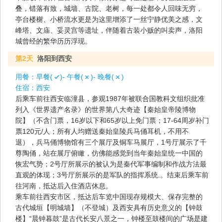
叠，错落有致，城墙、古院、老树，每一处都令人回味无穷，
亭台楼榭、小桥流水更是为这里增添了一丝宁静优美之感，文
峰塔、文庙、妥灵宫等遗址，伴随着古装小贩的叫卖声，洛阳
城曾经的繁华历历浮现。
第2天
洛阳到西安
用餐：
早餐(
)- 午餐(
)- 晚餐(
)
住宿：
西安
后乘车前往西安临潼县，参观1987年被联合国教科文组织批准
列入《世界遗产名录》的世界第八大奇迹【秦始皇帝陵博物
院】（不含门票，16岁以下和65岁以上免门票；17-64周岁补门
票120元/人；所有人均赠送秦始皇陵兵马俑耳机，不用不
退），兵马俑博物馆有三个展厅及铜车马展厅，1号厅展示了千
尊陶俑，站在展厅俯瞰，仿佛能感觉到当年秦始皇统一中国的
恢宏气势；2号厅所展示的被认为是秦代军事编制和作战方法最
直观的体现；3号厅所展示的是军队的指挥系统.。结束后乘车前
往河南，抵达后入住酒店休息。
乘车前往西安市区，抵达后车览中国现存规模大、保存完整的
古代城垣【明城墙】（不登城）及西安具有历史意义的【钟鼓
楼】“晨钟暮鼓”是古代长安八景之一，钟楼至鼓楼间的广场是建