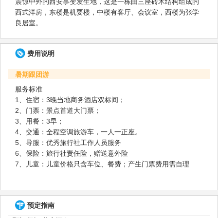
震惊中外的西安事变发生地，这是一栋由三座砖木结构组成的
西式洋房，东楼是机要楼，中楼有客厅、会议室，西楼为张学
良居室。
费用说明
暑期跟团游
服务标准
1、住宿：3晚当地商务酒店双标间；
2、门票：景点首道大门票；
3、用餐：3早；
4、交通：全程空调旅游车，一人一正座。
5、导服：优秀旅行社工作人员服务
6、保险：旅行社责任险，赠送意外险
7、儿童：儿童价格只含车位、餐费；产生门票费用需自理
预定指南