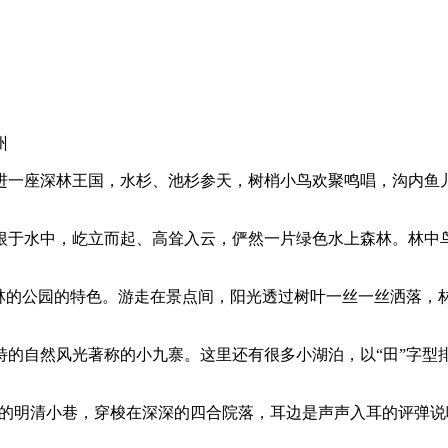
州
进一座深林王国，水杉、池杉参天，树梢小鸟欢聚鸣唱，沟内鱼
根于水中，屹立而起、高耸入云，俨然一片绿色水上森林。林中
森林的公园的特色。游走在景点间，阳光透过树叶一丝一丝洒落，
特的自然风光著称的小九寨。这里还有很多小湖泊，以“田”字型
就的明清小巷，穿梭在深深的四合院落，耳边是声声入耳的评弹