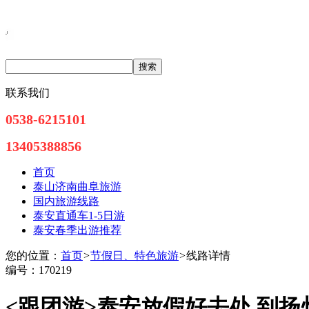
联系我们
0538-6215101
13405388856
首页
泰山济南曲阜旅游
国内旅游线路
泰安直通车1-5日游
泰安春季出游推荐
您的位置：
首页
>
节假日、特色旅游
>
线路详情
编号：170219
<跟团游>
泰安放假好去处 到扬