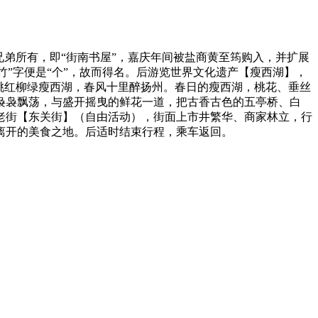
兄弟所有，即“街南书屋”，嘉庆年间被盐商黄至筠购入，并扩展
竹”字便是“个”，故而得名。后游览世界文化遗产【瘦西湖】，
桃红柳绿瘦西湖，春风十里醉扬州。春日的瘦西湖，桃花、垂丝
袅袅飘荡，与盛开摇曳的鲜花一道，把古香古色的五亭桥、白
老街【东关街】（自由活动），街面上市井繁华、商家林立，行
离开的美食之地。后适时结束行程，乘车返回。