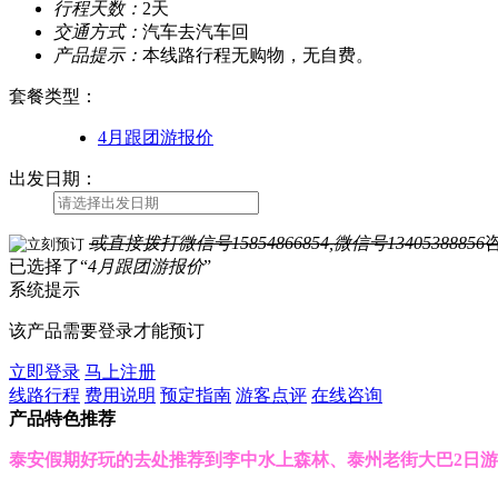
行程天数：
2天
交通方式：
汽车去汽车回
产品提示：
本线路行程无购物，无自费。
套餐类型
：
4月跟团游报价
出发日期：
或直接拨打
微信号15854866854,微信号13405388856
已选择了“
4月跟团游报价
”
系统提示
该产品需要登录才能预订
立即登录
马上注册
线路行程
费用说明
预定指南
游客点评
在线咨询
产品特色推荐
泰安假期好玩的去处推荐到李中水上森林、泰州老街大巴2日游