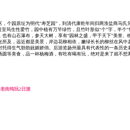
区，个园原址为明代“寿芝园”，到清代康乾年间归两淮盐商马氏
至筠生性爱竹，园中植有万竿绿竹，且竹叶形似“个”字，半个“
，也有山石瀑布，参天大树，享有“园林之盛，甲于天下”美誉。
光所及，远近都是美景，岸边花柳相依，嫩绿长长的柳丝在风中
，衬托得生气勃勃妩媚娇俏。后游览扬州最具有代表性的一条历史
汤圆等美食，品一杯杨梅酒，有吃有喝有玩，绝对是来了就不想
州老街纯玩2日游