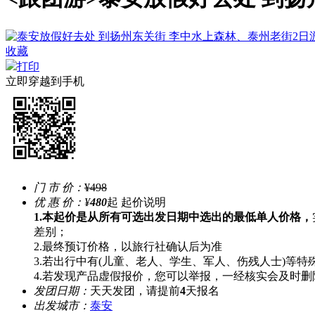
收藏
打印
立即穿越到手机
门 市 价：
¥498
优 惠 价：
¥
480
起
起价说明
1.本起价是从所有可选出发日期中选出的最低单人价格，
差别；
2.最终预订价格，以旅行社确认后为准
3.若出行中有(儿童、老人、学生、军人、伤残人士)等
4.若发现产品虚假报价，您可以举报，一经核实会及时删
发团日期：
天天发团，请提前
4
天报名
出发城市：
泰安