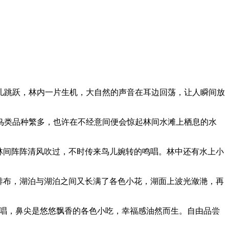
儿跳跃，林内一片生机，大自然的声音在耳边回荡，让人瞬间放
鸟类品种繁多，也许在不经意间便会惊起林间水滩上栖息的水
林间阵阵清风吹过，不时传来鸟儿婉转的鸣唱。林中还有水上小
排布，湖泊与湖泊之间又长满了各色小花，湖面上波光潋滟，再
说唱，鼻尖是悠悠飘香的各色小吃，幸福感油然而生。自由品尝