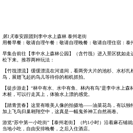
第1天
泰安跟团到李中水上森林 泰州老街
用餐早餐：敬请自理
午餐：敬请自理
晚餐：敬请自理
住宿：泰
早集合前往【李中水上森林公园】（含竹筏）进入景区犹如走
松下来。推荐两种玩法：
【竹筏漂流】缓缓漂流在河道间，看两旁大片的池杉、水杉扎
鸟，展翅飞起的鸟儿等待你的相机抓拍。
【徒步游走】“林中有水、水中有鱼、林内有鸟”是李中水上
木桩，可以行走其上，体验水上漂的感觉。
【踏青赏春】这里有唯美人像的拍摄地——油菜花岛，有以独
加上飞鸟归巢翱翔空中，这真是一幅鬼斧神工自然画卷。
游览“苏中第一小吃街”【泰州老街】（约1小时）沿着麻石铺
当地小吃，自由安排晚餐，之后入住酒店。