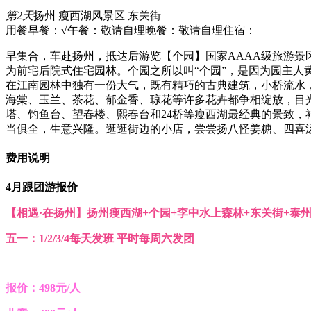
第2天
扬州 瘦西湖风景区 东关街
用餐早餐：√
午餐：敬请自理
晚餐：敬请自理
住宿：
早集合，车赴扬州，抵达后游览【个园】国家AAAA级旅游景
为前宅后院式住宅园林。个园之所以叫“个园”，是因为园主人黄
在江南园林中独有一份大气，既有精巧的古典建筑，小桥流水
海棠、玉兰、茶花、郁金香、琼花等许多花卉都争相绽放，目
塔、钓鱼台、望春楼、熙春台和24桥等瘦西湖最经典的景致
当俱全，生意兴隆。逛逛街边的小店，尝尝扬八怪姜糖、四喜
费用说明
4月跟团游报价
【相遇·在扬州】扬州瘦西湖+个园+李中水上森林+东关街+泰
五一：1/2/3/4每天发班 平时每周六发团
报价：498元/人