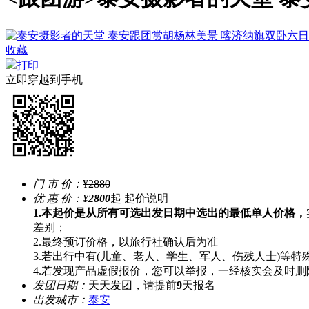
收藏
打印
立即穿越到手机
门 市 价：
¥2880
优 惠 价：
¥
2800
起
起价说明
1.本起价是从所有可选出发日期中选出的最低单人价格，
差别；
2.最终预订价格，以旅行社确认后为准
3.若出行中有(儿童、老人、学生、军人、伤残人士)等
4.若发现产品虚假报价，您可以举报，一经核实会及时删
发团日期：
天天发团，请提前
9
天报名
出发城市：
泰安