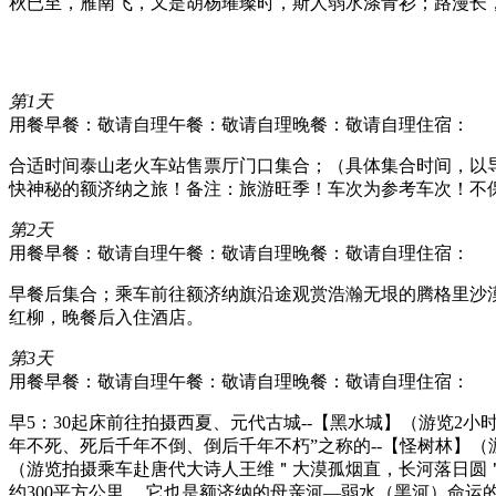
秋已至，雁南飞，又是胡杨璀璨时，斯人弱水涤青衫；路漫长
第1天
用餐早餐：敬请自理
午餐：敬请自理
晚餐：敬请自理
住宿：
合适时间泰山老火车站售票厅门口集合；（具体集合时间，以导游提前一天
快神秘的额济纳之旅！备注：旅游旺季！车次为参考车次！不
第2天
用餐早餐：敬请自理
午餐：敬请自理
晚餐：敬请自理
住宿：
早餐后集合；乘车前往额济纳旗沿途观赏浩瀚无垠的腾格里沙
红柳，晚餐后入住酒店。
第3天
用餐早餐：敬请自理
午餐：敬请自理
晚餐：敬请自理
住宿：
早5：30起床前往拍摄西夏、元代古城--【黑水城】（游览
年不死、死后千年不倒、倒后千年不朽”之称的--【怪树林】（
（游览拍摄乘车赴唐代大诗人王维＂大漠孤烟直，长河落日圆＂
约300平方公里。 它也是额济纳的母亲河—弱水（黑河）命运