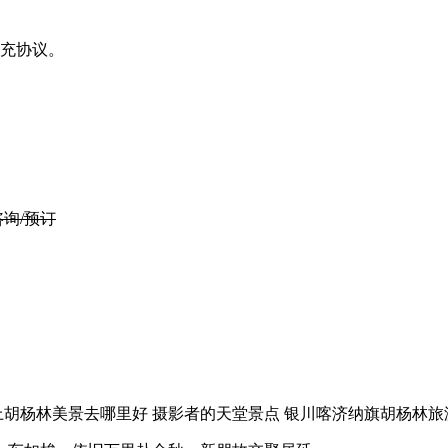
充协议。
咨询/预订
景去哪里好 摄影者的天堂景点 银川喀济纳旗胡杨林旅游 （咨询电话0