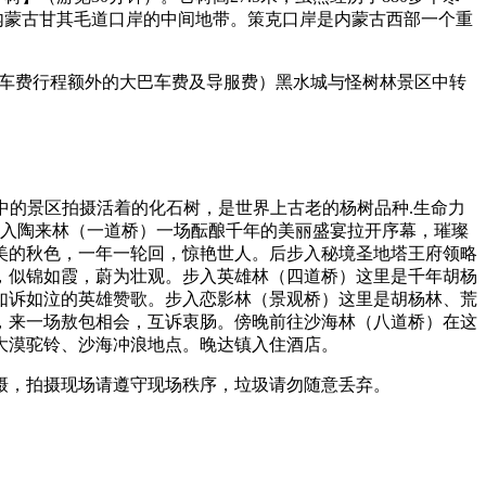
内蒙古甘其毛道口岸的中间地带。策克口岸是内蒙古西部一个重
中转车费行程额外的大巴车费及导服费）黑水城与怪树林景区中转
集中的景区拍摄活着的化石树，是世界上古老的杨树品种.生命力
进入陶来林（一道桥）一场酝酿千年的美丽盛宴拉开序幕，璀璨
美的秋色，一年一轮回，惊艳世人。后步入秘境圣地塔王府领略
，似锦如霞，蔚为壮观。步入英雄林（四道桥）这里是千年胡杨
如诉如泣的英雄赞歌。步入恋影林（景观桥）这里是胡杨林、荒
，来一场敖包相会，互诉衷肠。傍晚前往沙海林（八道桥）在这
大漠驼铃、沙海冲浪地点。晚达镇入住酒店。
摄，拍摄现场请遵守现场秩序，垃圾请勿随意丢弃。