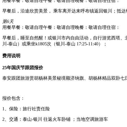
用餐早餐：敬请自理
午餐：敬请自理
晚餐：敬请自理
住宿：
早餐后，沿途欣赏美景， 乘车离开达来呼布镇返回银川；抵达
第6天
用餐早餐：敬请自理
午餐：敬请自理
晚餐：敬请自理
住宿：
早餐后，睡至自然醒！或银川市内自由活动，自行游览西塔、北塔、
川-泰山）或乘坐k1805次（银川-泰山 17:25-11:40）；
费用说明
25年国庆节跟团报价
泰安跟团旅游赏胡杨林美景秘境额济纳旗、胡杨林精品双卧七日
报价包含：
1、保险：旅行社责任险
2、交通：泰山-银川 往返火车卧铺 ；当地空调旅游车