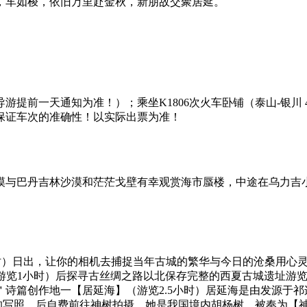
，车如梭，依旧万里赴金秋，新朋故交聚居延。
通知为准！）；乘坐K1806次火车卧铺（泰山-银川 4:00-21:5
保证车次的准确性！以实际出票为准！
漠与巴丹吉林沙漠和茫茫戈壁有幸观赏海市蜃楼，中途在乌力吉
2小时）日出，让你的相机去捕捉当年古城的繁华与今日的沧桑用心
游览1小时）后探寻古丝绸之路以北保存完整的西夏古城遗址游览
诗篇创作地一【居延海】（游览2.5小时）居延海是由发源于祁
的写照，后自费前往神树拍摄，她是我国境内胡杨树，被奉为【神树】