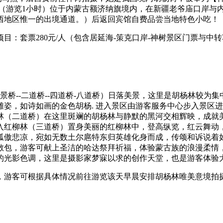
】（游览1小时）位于内蒙古额济纳旗境内，在新疆老爷庙口岸与
西地区惟一的出境通道。）后返回宾馆自费品尝当地特色小吃！
目：套票280元/人（包含居延海-策克口岸-神树景区门票与
景桥--二道桥--四道桥-八道桥）日落美景，这里是胡杨林较为
姿，如诗如画的金色胡杨. 进入景区由游客服务中心步入景区
林（二道桥）在这里斑斓的胡杨林与静默的黑河交相辉映，成就
入红柳林（三道桥）置身美丽的红柳林中，登高纵览，红云舞动
孤傲悲凉，宛如无数土尔扈特东归英雄化身而成，传颂和诉说着
敖包，游客可献上圣洁的哈达祭拜祈福，体验蒙古族的浪漫柔情
的光影色调，这里是摄影家梦寐以求的创作天堂，也是游客体验
，游客可根据具体情况前往游览该天早晨安排胡杨林唯美意境拍