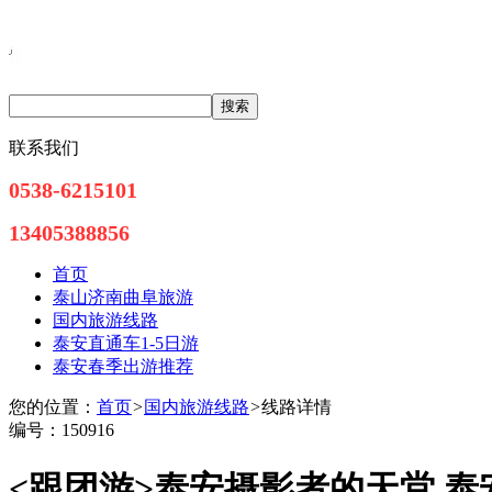
联系我们
0538-6215101
13405388856
首页
泰山济南曲阜旅游
国内旅游线路
泰安直通车1-5日游
泰安春季出游推荐
您的位置：
首页
>
国内旅游线路
>
线路详情
编号：150916
<跟团游>
泰安摄影者的天堂 泰