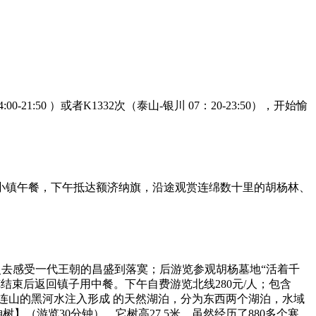
0 ）或者K1332次（泰山-银川 07：20-23:50），开始愉
小镇午餐，下午抵达额济纳旗，沿途观赏连绵数十里的胡杨林、
灵去感受一代王朝的昌盛到落寞；后游览参观胡杨墓地“活着千
结束后返回镇子用中餐。下午自费游览北线280元/人；包含
连山的黑河水注入形成 的天然湖泊，分为东西两个湖泊，水域
（游览30分钟）。它树高27.5米，虽然经历了880多个寒