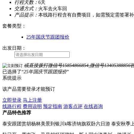
行程天数：
6天
交通方式：
火车去火车回
产品提示：
本线路行程含有自费项目，如需预定需签署补
套餐类型
：
25年国庆节跟团报价
出发日期：
或直接拨打
微信号15854866854,微信号13405388856
已选择了“
25年国庆节跟团报价
”
系统提示
该产品需要登录才能预订
立即登录
马上注册
线路行程
费用说明
预定指南
游客点评
在线咨询
产品特色推荐
泰安跟团赏胡杨林美景到银川k喀济纳旗双卧六日游 泰安秋季上胡杨林美