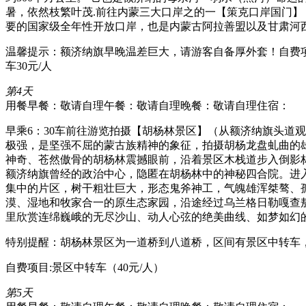
暑，依然枝繁叶茂.前往内蒙三大口岸之的一【策克口岸国门
要的国家级全年性开放口岸，也是内蒙古阿拉善盟以及甘肃河
温馨提示：额济纳旗早晚温差巨大，请游客自备厚外套！自费项
车30元/人
第4天
用餐早餐：敬请自理
午餐：敬请自理
晚餐：敬请自理
住宿：
早乘6：30车前往游览拍摄【胡杨林景区】（从额济纳旗头道观
极强，是坚强不屈的蒙古族精神的象征，拍摄胡杨龙盘虬曲的雄
神奇、苍然傲骨的胡杨林震撼眼前，沿着景区木栈道步入倒影
额济纳旗曾经的政治中心，隐匿在胡杨林中的神秘四合院。进
集中的片区，树干粗壮巨大，形态鬼斧神工，气魄雄浑桀骜、
漠、湿地和牧家合一的原生态家园，沿途经过乌兰格日勒嘎查
里欣赏连绵巍峨的无尽沙山、动人心弦的绝美曲线、如梦如幻
特别提醒：胡杨林景区为一道桥到八道桥，区间有景区中转车
自费项目:景区中转车（40元/人）
第5天