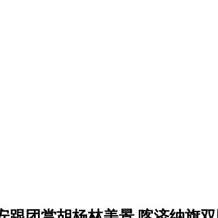
安跟团赏胡杨林美景 喀济纳旗