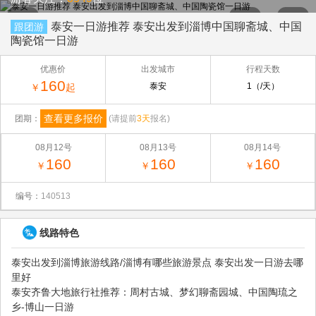
泰安一日游推荐 泰安出发到淄博中国聊斋城、中国
跟团游
陶瓷馆一日游
优惠价
出发城市
行程天数
160
泰安
1（/天）
￥
起
查看更多报价
团期：
(请提前
3天
报名)
08月12号
08月13号
08月14号
160
160
160
￥
￥
￥
编号：
140513
线路特色
泰安出发到淄博旅游线路/淄博有哪些旅游景点 泰安出发一日游去哪
里好
泰安齐鲁大地旅行社推荐：周村古城、梦幻聊斋园城、中国陶琉之
乡-博山一日游