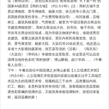
流（费用自理）。游览结束后前往”鲁商发源地“”天下第一村“的
国家4A级景区【周村古城】（约1.5小时）(注：周村古城不含
票证博物馆、票号博物馆、杨家大院、状元府等小景点门票，
若因政府政策性变化，产生费用敬请自理），街区纵横，店铺
林立，建筑风格迥异，气势恢宏，被誉为”中国活着的古商业街
市建筑博物馆群“。周村古商业由大街、丝市街、银子市街、绸
市街等古商业街区组成，现为市级文物保护单位，省级优秀历
史建筑、省重点旅游开发项目。景区内有民俗展览馆、状元
府、票号展览馆、杨家大院、大染坊等10余处景点。他还是山
东省十大影视拍摄基地，张艺谋导演的《活着》、《闯关东》
《大染坊》《旱码头》等都曾在这里取景。在这里还可以品尝
淄博当地特色名吃”周村烧饼“、博山酥锅、卤汁羊肉.......（午餐
客人自理）。
下午： 午餐后前往中国琉璃之乡博山参观【人立琉璃艺术馆】
（约3小时）人立琉璃艺术馆是国内首家以收藏古法手工高端艺
术品为主的琉璃艺术馆，馆藏精品三千余件，品类囊括内画、
灯工、雕刻、名贵料器等所有传统门类。游客既能欣赏晶莹剔
透色彩斑斓的琉璃作品，又能亲身体验琉璃制作。游览结束返
程，返回温馨的家！