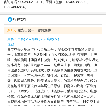
咨询电话：0538-6215101、手机（微信）13405388856、
15854866854。
行程安排
第1天
泰安出发一日游到淄博
用餐：
早餐(
)- 午餐(
)- 晚餐(
)
住宿：
泰安齐鲁大地旅行社报名后上午： 早6:00于泰安铁道大厦集
合，乘车赴淄博（约2.5小时）到达蒲松龄故里--蒲家庄、世界
唯一鬼狐仙境【聊斋城】游览（约3小时），聊斋城位于世界短
篇小说之王蒲松龄的故里——，是世界上唯一的鬼狐仙境。聊
斋城是以园林为表现形式，以聊斋故事为主题的组群式的大型
名园景区，分艺术陈列馆、狐仙园、石隐园、聊斋宫、满井
寺、观狐园六部分。聊斋城旅游景区内的蒲松龄纪念馆，较为
完整地保留了蒲松龄当年居住的原貌。聊斋宫内设有《罗刹海
市》、《娇娜》、《画皮》等聊斋故事，采用现代塑料、电影
特技、灯光声像逼真的活现蒲松龄笔下妖神鬼狐的艺术形象。
在聊斋城内还可以听到非物质文化遗产--聊斋俚曲；360°空中漂