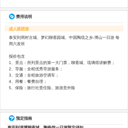
费用说明
成人跟团游
泰安到周村古城、梦幻聊斋园城、中国陶琉之乡-博山一日游 每
周六发班
报价包含
1、景点：所列景点的第一大门票，聊斋城、琉璃馆讲解费；
2、导服：全程优秀导游服务；
3、交通：全程旅游空调车；
4、用餐：餐费自理；
5、保险：旅行社责任险。旅游意外险
预定指南
泰安到淄博聊斋城、陶瓷馆一日游预定须知