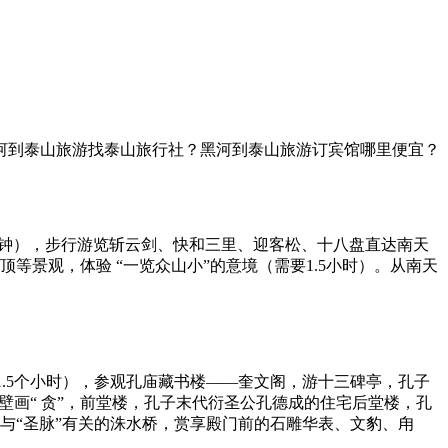
河到泰山旅游找泰山旅行社？黑河到泰山旅游订宾馆哪里便宜？
分钟），步行游览斩云剑、快和三里、迎客松、十八盘直达南天
等景观，体验 “一览众山小”的意境（需要1.5小时）。从南天
间1.5个小时），参观孔庙藏书楼——奎文阁，游十三碑亭，孔子
壁画“ 贪”，前堂楼，孔子末代衍圣公孔德成的住宅后堂楼，孔
与“圣脉”有关的洙水桥，赏享殿门前的石雕华表、文豹、甪