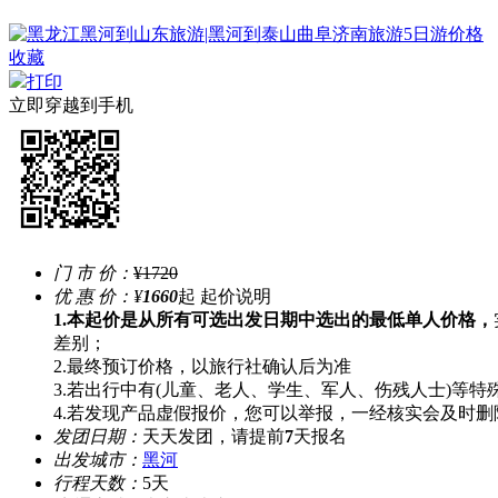
收藏
打印
立即穿越到手机
门 市 价：
¥1720
优 惠 价：
¥
1660
起
起价说明
1.本起价是从所有可选出发日期中选出的最低单人价格，
差别；
2.最终预订价格，以旅行社确认后为准
3.若出行中有(儿童、老人、学生、军人、伤残人士)等
4.若发现产品虚假报价，您可以举报，一经核实会及时删
发团日期：
天天发团，请提前
7
天报名
出发城市：
黑河
行程天数：
5天