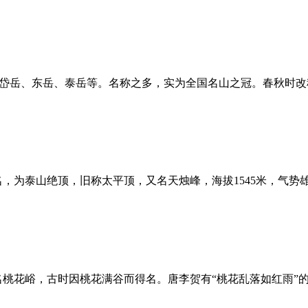
、岱岳、东岳、泰岳等。名称之多，实为全国名山之冠。春秋时改
，为泰山绝顶，旧称太平顶，又名天烛峰，海拔1545米，气势雄
桃花峪，古时因桃花满谷而得名。唐李贺有“桃花乱落如红雨”的