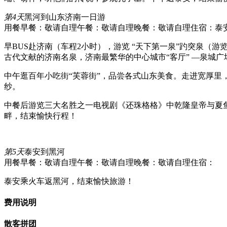
第4天
黑河到山东济南一日游
用餐早餐：敬请自理
午餐：敬请自理
晚餐：敬请自理
住宿：泰
早BUS赴济南（车程2小时），游览 “天下第一泉”趵突泉（
古代文献的济南名泉，济南最繁华的中心城市“客厅” —泉城广
中午逛百年小吃街“芙蓉街”，品尝各式山东美食。走进宽厚
纱。
中餐后游览三大名胜之一电视剧《还珠格格》中乾隆皇帝与夏
畔，结束愉快行程！
第5天
泰安到黑河
用餐早餐：敬请自理
午餐：敬请自理
晚餐：敬请自理
住宿：
泰安乘火车返黑河，结束愉快旅游！
费用说明
散客拼团