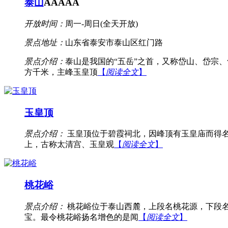
泰山
AAAAA
开放时间：
周一-周日(全天开放)
景点地址：
山东省泰安市泰山区红门路
景点介绍：
泰山是我国的“五岳”之首，又称岱山、岱宗
方千米，主峰玉皇顶
【
阅读全文
】
玉皇顶
景点介绍：
玉皇顶位于碧霞祠北，因峰顶有玉皇庙而得名
上，古称太清宫、玉皇观
【
阅读全文
】
桃花峪
景点介绍：
桃花峪位于泰山西麓，上段名桃花源，下段名
宝。最令桃花峪扬名增色的是闻
【
阅读全文
】