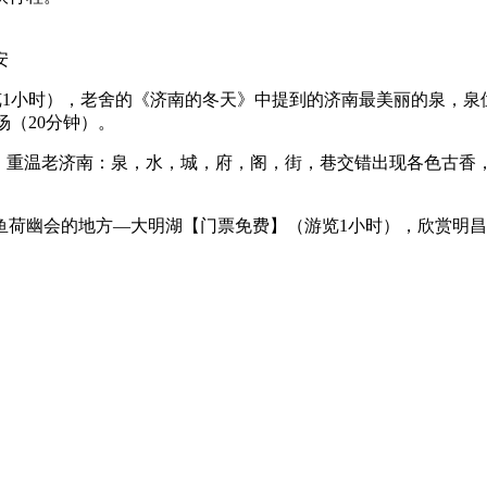
安
游览1小时），老舍的《济南的冬天》中提到的济南最美丽的泉，
场（20分钟）。
里，重温老济南：泉，水，城，府，阁，街，巷交错出现各色古香
鱼荷幽会的地方—大明湖【门票免费】（游览1小时），欣赏明