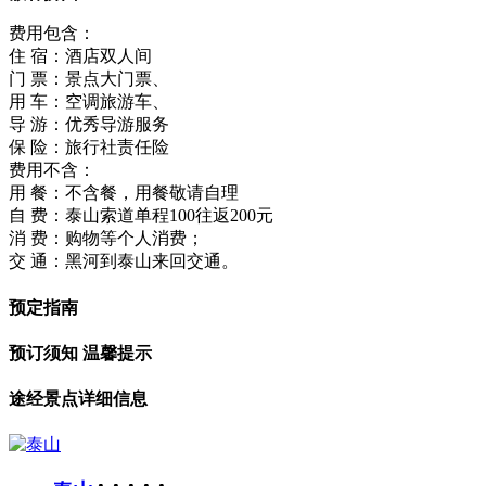
费用包含：
住 宿：酒店双人间
门 票：景点大门票、
用 车：空调旅游车、
导 游：优秀导游服务
保 险：旅行社责任险
费用不含：
用 餐：不含餐，用餐敬请自理
自 费：泰山索道单程100往返200元
消 费：购物等个人消费；
交 通：黑河到泰山来回交通。
预定指南
预订须知
温馨提示
途经景点详细信息