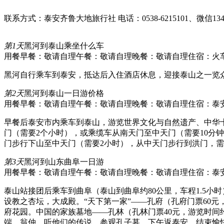
联系方式：泰安齐鲁大地旅行社 电话：0538-6215101、微信13405
第1天
黑河到泰山乘坐什么车
用餐早餐：敬请自理
午餐：敬请自理
晚餐：敬请自理
住宿：火
黑河自行乘车到泰安，抵达后入住酒店休息，迎接泰山之一览
第2天
黑河到泰山一日游价格
用餐早餐：敬请自理
午餐：敬请自理
晚餐：敬请自理
住宿：泰
早餐后泰安市内乘车到泰山，游览世界文化与自然遗产、中华十
门（需要2个小时），或乘缆车从南天门至中天门（需要10分钟
门步行下山至中天门（需要2小时），从中天门步行到洪门，需
第3天
黑河到山东曲阜一日游
用餐早餐：敬请自理
午餐：敬请自理
晚餐：敬请自理
住宿：泰
泰山站接团后乘车到曲阜（泰山到曲阜约80公里，车程1.5小
设教之杏坛，大成殿。“天下第一家”——孔府（孔府门票60元
府花园。中国的家族墓地——孔林（孔林门票40元，游览时间
端、翁仲，听他们的传说，参观孔子墓。下午返泰安，结束愉