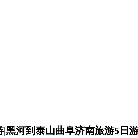
|黑河到泰山曲阜济南旅游5日