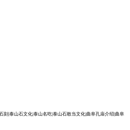
刻|泰山石文化|泰山名吃|泰山石敢当文化|曲阜孔庙介绍|曲阜