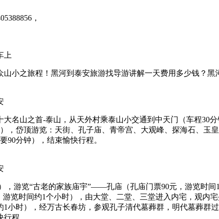
388856，
车上
众山小之旅程！黑河到泰安旅游找导游讲解一天费用多少钱？黑
安
大名山之首-泰山，从天外村乘泰山小交通到中天门（车程30
），岱顶游览：天街、孔子庙、青帝宫、大观峰、探海石、玉皇顶
要90分钟），结束愉快行程。
安
时），游览“古老的家族庙宇”——孔庙（孔庙门票90元，游览时
，游览时间约1个小时），由大堂、二堂、三堂进入内宅，观内宅
约1小时），经万古长春坊，参观孔子清代墓葬群，明代墓葬群过
快行程。