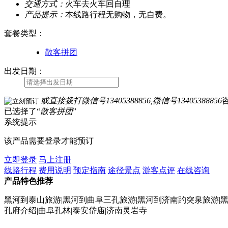
交通方式：
火车去火车回自理
产品提示：
本线路行程无购物，无自费。
套餐类型
：
散客拼团
出发日期：
或直接拨打
微信号13405388856,微信号13405388856
已选择了“
散客拼团
”
系统提示
该产品需要登录才能预订
立即登录
马上注册
线路行程
费用说明
预定指南
途径景点
游客点评
在线咨询
产品特色推荐
黑河到泰山旅游|黑河到曲阜三孔旅游|黑河到济南趵突泉旅游|黑
孔府介绍|曲阜孔林|泰安岱庙|济南灵岩寺