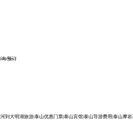
咨询/预订
河到大明湖旅游|泰山优惠门票|泰山宾馆|泰山导游费用|泰山摩岩石